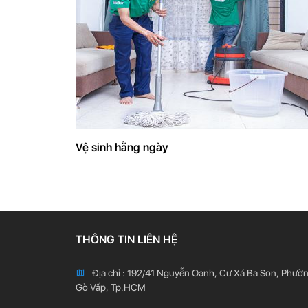
Vệ sinh hằng ngày
THÔNG TIN LIÊN HỆ
Địa chỉ : 192/41 Nguyễn Oanh, Cư Xá Ba Son, Phườ
Gò Vấp, Tp.HCM