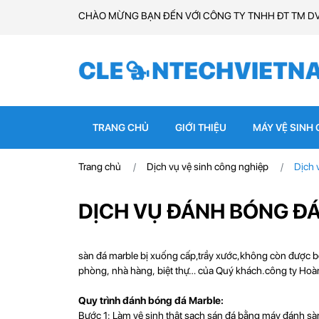
CHÀO MỪNG BẠN ĐẾN VỚI CÔNG TY TNHH ĐT TM D
TRANG CHỦ
GIỚI THIỆU
MÁY VỆ SINH
Trang chủ
Dịch vụ vệ sinh công nghiệp
Dịch 
DỊCH VỤ ĐÁNH BÓNG Đ
sàn đá marble bị xuống cấp,trầy xước,không còn được b
phòng, nhà hàng, biệt thự… của Quý khách.công ty Hoàn
Quy trình đánh bóng đá Marble:
Bước 1: Làm vệ sinh thật sạch sán đá bằng máy đánh s