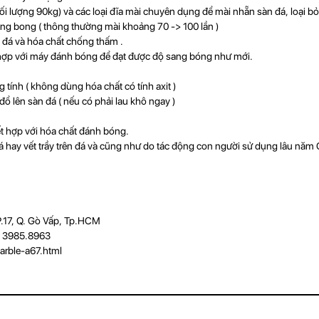
ượng 90kg) và các loại đĩa mài chuyên dụng để mài nhẵn sàn đá, loại bỏ n
ang bong ( thông thường mài khoảng 70 -> 100 lần )
 đá và hóa chất chống thấm .
hợp với máy đánh bóng để đạt được độ sang bóng như mới.
ính ( không dùng hóa chất có tính axit )
lên sàn đá ( nếu có phải lau khô ngay )
hợp với hóa chất đánh bóng.
 hay vết trầy trên đá và cũng như do tác động con người sử dụng lâu năm Cô
.17, Q. Gò Vấp, Tp.HCM
8) 3985.8963
arble-a67.html