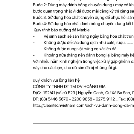
Bước 2: Dùng máy đánh bóng chuyên dụng ( máy có khối l
bước quan trọng nhất vì đá được mài càng kỹ thì càng s
Bước 3: Sử dụng hóa chất chuyên dụng để phục hồi sàn
Bước 4: Sử dụng hóa chất đánh bóng chuyên dụng kết 
Quy trình bảo dưỡng đá Marble:
- Vệ sinh sạch sẽ sàn hàng ngày bằng hóa chất trung t
- Không được để các dung dịch như café, rượu, …… đổ 
- Không được dung vật cứng cọ xát lên đá.
- Khoảng nửa tháng nên đánh bong lại bằng máy kết 
Với nhiều năm kinh nghiệm trong việc xử lý gập ghềnh đá
này cho các bạn, cho dù sàn đá bị những lỗi gì.
quý khách vui lòng liên hệ
CÔNG TY TNHH ĐT TM DV HOÀNG GIA
Đ/C: 192/41 (số cũ E29 ) Nguyễn Oanh, Cư Xá Ba Son, P
ĐT: (08) 5446.5679 - 2200.9858 - 6275.9112 _ Fax: (0
http://cleantechvietnam.com/dich-vu-danh-bong-da-m