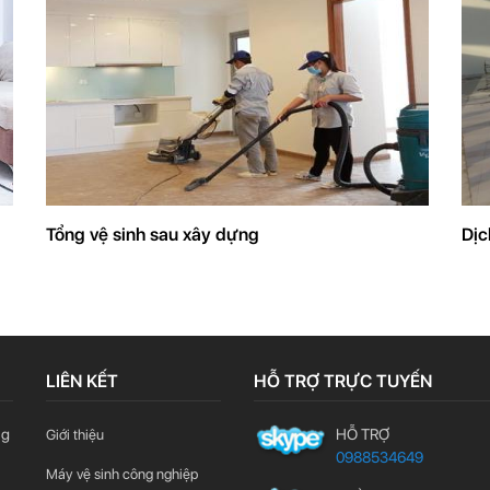
Tổng vệ sinh sau xây dựng
Dịc
LIÊN KẾT
HỖ TRỢ TRỰC TUYẾN
ng
HỖ TRỢ
Giới thiệu
0988534649
Máy vệ sinh công nghiệp