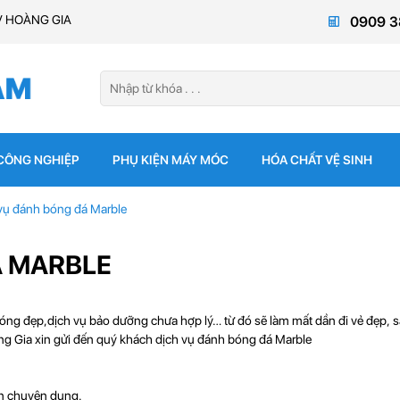
V HOÀNG GIA
0909 3
 CÔNG NGHIỆP
PHỤ KIỆN MÁY MÓC
HÓA CHẤT VỆ SINH
vụ đánh bóng đá Marble
Á MARBLE
óng đẹp,dịch vụ bảo dưỡng chưa hợp lý… từ đó sẽ làm mất dần đi vẻ đẹp, s
g Gia xin gửi đến quý khách dịch vụ đánh bóng đá Marble
àn chuyên dụng.