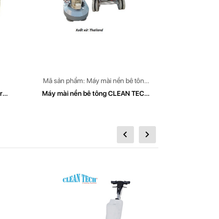
Mã sản phẩm: Máy mài nền bê tông
Mã sản phẩ
CLEAN TECH Model: CT 779
TECH
r
Máy mài nền bê tông CLEAN TECH
Máy mài,đá
Model CT779