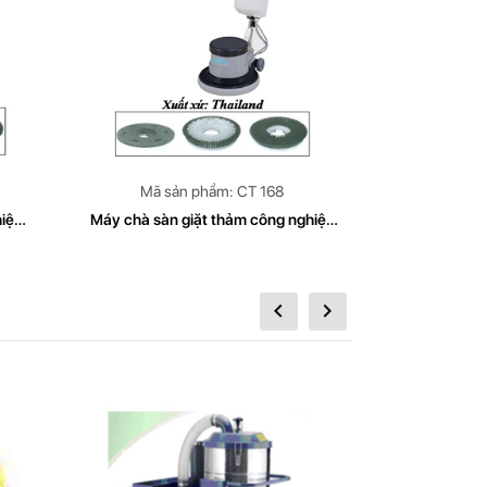
Mã sản phẩm: CT 168
hiệp
Máy chà sàn giặt thảm công nghiệp
MÁY ĐÁNH 
ụng
CleanTech Model CT 168 (sử dụng
điện 220VAC-50HZ)