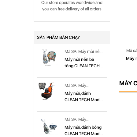
 worldwide and
Our store operates worldwide and
Our store 
Đĩa mài bê tông & Đĩa mài đá
ry of all orders
you can free delivery of all orders
you can fre
SẢN PHẨM BÁN CHẠY
 bê tông
Mã sản phẩm: Máy mài,đánh CLEAN
Mã s
Mã SP: Máy mài nền
T 779
TECH Model: CT 679
CL
bê tông CLEAN
EAN TECH
Máy mài,đánh CLEAN TECH Model
Máy 
Máy mài nền bê
TECH Model: CT
CT 679
tông CLEAN TECH
779
Model CT779
MÁY C
Mã SP: Máy
mài,đánh CLEAN
Máy mài,đánh
TECH Model: CT
CLEAN TECH Model
679
CT 679
Mã SP: Máy
mài,đánh bóng
Máy mài,đánh bóng
CLEAN TECH Model:
CLEAN TECH Model