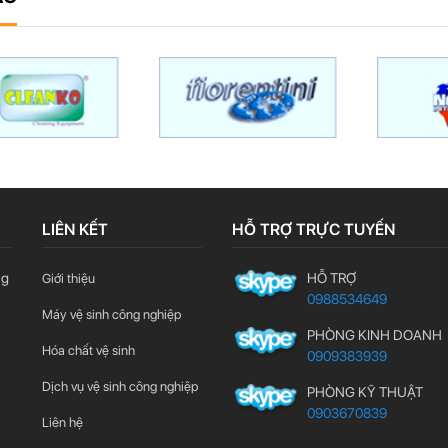
LIÊN KẾT
HỖ TRỢ TRỰC TUYẾN
ng
HỖ TRỢ
Giới thiệu
0988534649
Máy vệ sinh công nghiệp
PHÒNG KINH DOANH
Hóa chất vệ sinh
0909383939
Dịch vụ vệ sinh công nghiệp
PHÒNG KỸ THUẬT
0903670839
Liên hệ