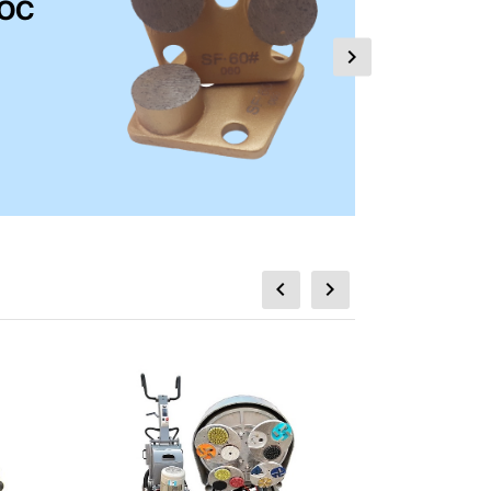
NGHIỆP
231 sản phẩm
XEM NGAY