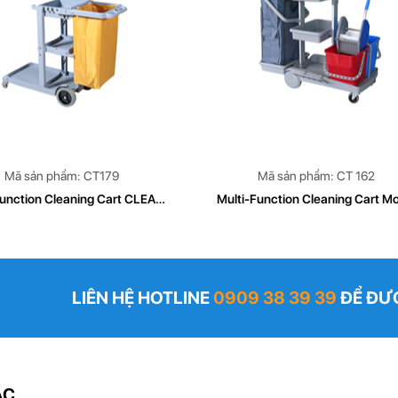
Mã sản phẩm: CT179
Mã sản phẩm: CT 162
Function Cleaning Cart CLEAN
Multi-Function Cleaning Cart M
TECH Model CT179
CT 162
LIÊN HỆ HOTLINE
0909 38 39 39
ĐỂ ĐƯỢ
ÁC