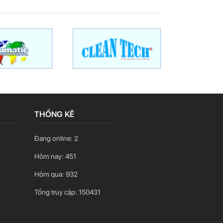
THỐNG KÊ
Đang online:
2
Hôm nay:
451
Hôm qua:
932
Tổng truy cập:
150431