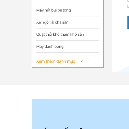
Máy hút bụi bê tông
Xe ngồi lái chà sàn
Quạt thồi khô thảm khô sàn
Máy đánh bóng
Xe quét rác
Xem thêm danh mục
Phụ kiện máy móc
Máy đánh bóng sàn bê tông
Hóa chất vệ sinh
Máy mài sàn bê tông
Máy mài sàn