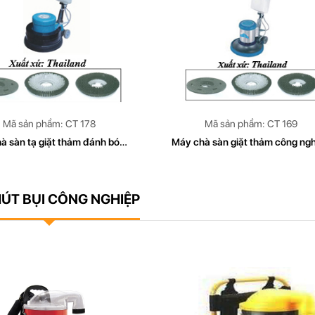
Mã sản phẩm: CT 178
Mã sản phẩm: CT 169
à sàn tạ giặt thảm đánh bóng
Máy chà sàn giặt thảm công ng
leanTech Model CT 178 (sử
CleanTech Model CT 169 (sử d
ụng điện 220VAC-50HZ)
điện 220VAC-50HZ)
ÚT BỤI CÔNG NGHIỆP