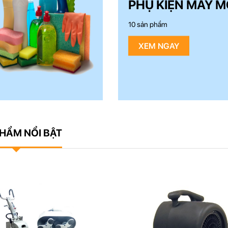
PHỤ KIỆN MÁY MÓC
10 sản phẩm
XEM NGAY
HẨM NỔI BẬT
 chính hãng giá rẻ
Bán hàng chính hãng giá rẻ