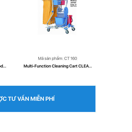
Mã sản phẩm: CT 160
Mã s
odel
Multi-Function Cleaning Cart CLEAN
Multi-Funct
TECH Mode CT 160
C TƯ VẤN MIỄN PHÍ