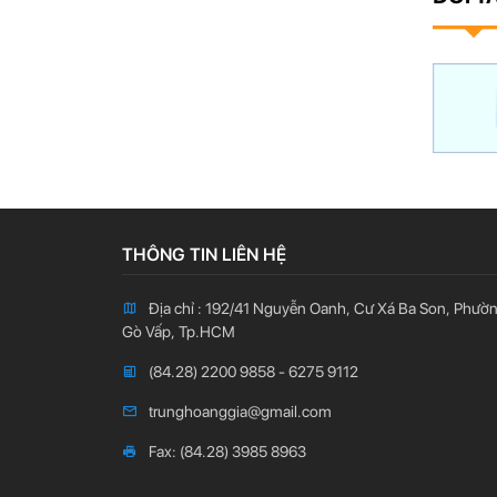
THÔNG TIN LIÊN HỆ
Địa chỉ : 192/41 Nguyễn Oanh, Cư Xá Ba Son, Phườ
Gò Vấp, Tp.HCM
(84.28) 2200 9858 - 6275 9112
trunghoanggia@gmail.com
Fax: (84.28) 3985 8963