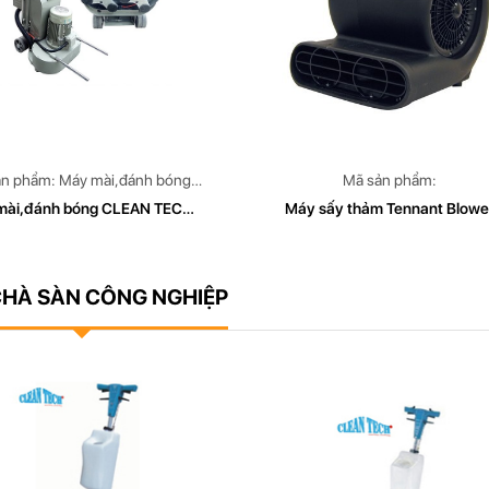
operates worldwide and
Our store operates worldwide and
e delivery of all orders
you can free delivery of all orders
ản phẩm: Máy mài,đánh bóng
Mã sản phẩm:
EAN TECH Model: CT 179B
mài,đánh bóng CLEAN TECH
Máy sấy thảm Tennant Blowe
Model CT 179B
(9003569)
HÀ SÀN CÔNG NGHIỆP