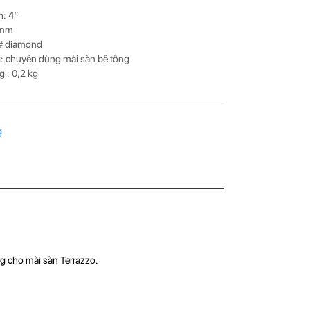
: 4″
4mm
0# diamond
: chuyên dùng mài sàn bê tông
g : 0,2 kg
g
 cho mài sàn Terrazzo.