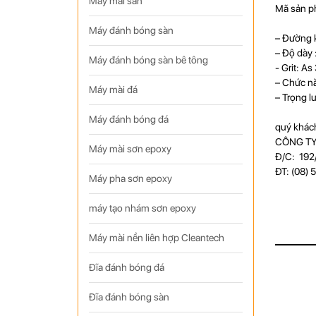
Máy mài sàn
Mã sản p
Máy đánh bóng sàn
– Đường k
– Độ dày
Máy đánh bóng sàn bê tông
- Grit: A
– Chức n
Máy mài đá
– Trọng l
Máy đánh bóng đá
quý khách
CÔNG TY
Máy mài sơn epoxy
Đ/C: 192/
ĐT: (08) 
Máy pha sơn epoxy
máy tạo nhám sơn epoxy
Máy mài nền liên hợp Cleantech
Đĩa đánh bóng đá
Đĩa đánh bóng sàn