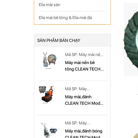
Đĩa mài sàn
Đĩa mài bê tông & Đĩa mài đá
SẢN PHẨM BÁN CHẠY
Mã SP: Máy mài nền
bê tông CLEAN
Máy mài nền bê
TECH Model: CT
tông CLEAN TECH
779
Model CT779
Mã SP: Máy
mài,đánh CLEAN
Máy mài,đánh
TECH Model: CT
CLEAN TECH Model
679
CT 679
Mã SP: Máy
mài,đánh bóng
Máy mài,đánh bóng
CLEAN TECH Model:
CLEAN TECH Model