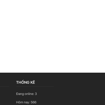
THỐNG KÊ
Đang online:
3
Hôm nay:
566