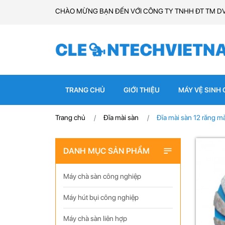
CHÀO MỪNG BẠN ĐẾN VỚI CÔNG TY TNHH ĐT TM D
TRANG CHỦ
GIỚI THIỆU
MÁY VỆ SINH
Trang chủ
Đĩa mài sàn
Đĩa mài sàn 12 răng m
DANH MỤC SẢN PHẨM
Máy chà sàn công nghiệp
Máy hút bụi công nghiệp
Máy chà sàn liên hợp