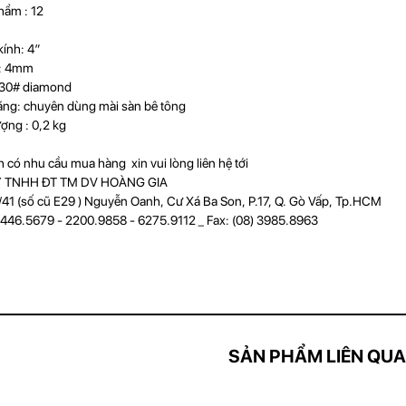
hẩm : 12
ính: 4″
 : 4mm
s 30# diamond
ăng: chuyên dùng mài sàn bê tông
ượng : 0,2 kg
 có nhu cầu mua hàng xin vui lòng liên hệ tới
 TNHH ĐT TM DV HOÀNG GIA
41 (số cũ E29 ) Nguyễn Oanh, Cư Xá Ba Son, P.17, Q. Gò Vấp, Tp.HCM
5446.5679 - 2200.9858 - 6275.9112 _ Fax: (08) 3985.8963
SẢN PHẨM LIÊN QU