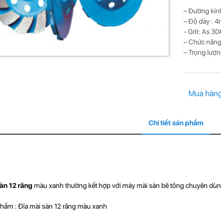
– Đường kính
– Độ dày : 
- Grit: As 3
– Chức năng
– Trọng lượn
Mua hàn
Chi tiết sản phẩm
sàn 12 răng
màu xanh thường kết hợp với máy mài sàn bê tông chuyên dùng
hẩm : Đĩa mài sàn 12 răng màu xanh