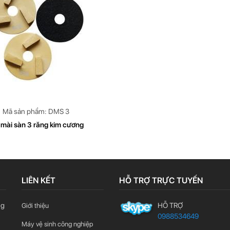
Mã sản phẩm: DMS 3
 mài sàn 3 răng kim cương
LIÊN KẾT
HỖ TRỢ TRỰC TUYẾN
ng
HỖ TRỢ
Giới thiệu
0988534649
Máy vệ sinh công nghiệp