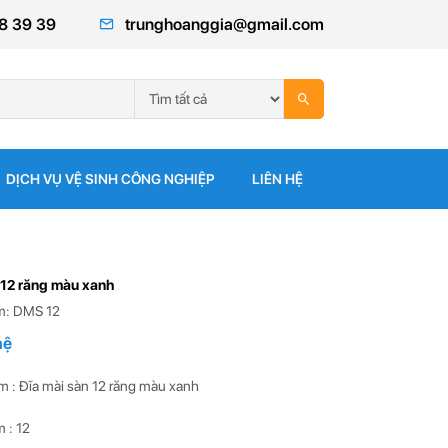
8 39 39
trunghoanggia@gmail.com
DỊCH VỤ VỆ SINH CÔNG NGHIỆP
LIÊN HỆ
 12 răng màu xanh
m: DMS 12
hệ
m : Đĩa mài sàn 12 răng màu xanh
 : 12