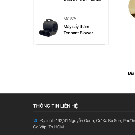
CT 179B
CT 179B
Mã SP:
Máy sấy thảm
Tennant Blower
(9003569)
Đĩa
THÔNG TIN LIÊN HỆ
Địa chỉ : 192/41 Nguyễn Oanh, Cư Xá Ba Son, Phườ
Gò Vấp, Tp.HCM