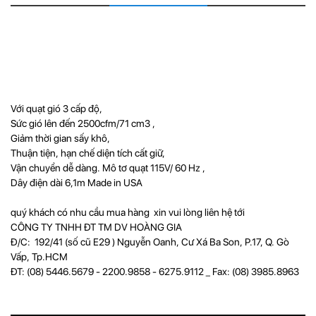
Với quạt gió 3 cấp độ,
Sức gió lên đến 2500cfm/71 cm3 ,
Giảm thời gian sấy khô,
Thuận tiện, hạn chế diện tích cất giữ,
Vận chuyển dễ dàng. Mô tơ quạt 115V/ 60 Hz ,
Dây điện dài 6,1m Made in USA
quý khách có nhu cầu mua hàng xin vui lòng liên hệ tới
CÔNG TY TNHH ĐT TM DV HOÀNG GIA
Đ/C: 192/41 (số cũ E29 ) Nguyễn Oanh, Cư Xá Ba Son, P.17, Q. Gò
Vấp, Tp.HCM
ĐT: (08) 5446.5679 - 2200.9858 - 6275.9112 _ Fax: (08) 3985.8963