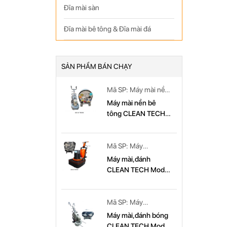
Đĩa mài sàn
Đĩa mài bê tông & Đĩa mài đá
SẢN PHẨM BÁN CHẠY
Mã SP: Máy mài nền
bê tông CLEAN
Máy mài nền bê
TECH Model: CT
tông CLEAN TECH
779
Model CT779
Mã SP: Máy
mài,đánh CLEAN
Máy mài,đánh
TECH Model: CT
CLEAN TECH Model
679
CT 679
Mã SP: Máy
mài,đánh bóng
Máy mài,đánh bóng
CLEAN TECH Model:
CLEAN TECH Model