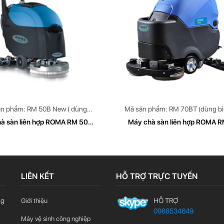
ản phẩm: RM 50B New ( dùng
Mã sản phẩm: RM 70BT (dùng b
bình Accquy)
Accquy)
à sàn liên hợp ROMA RM 50B
Máy chà sàn liên hợp ROMA 
New
70BT (dùng bình Accquy)
LIÊN KẾT
HỖ TRỢ TRỰC TUYẾN
ng
HỖ TRỢ
Giới thiệu
0988534649
Máy vệ sinh công nghiệp