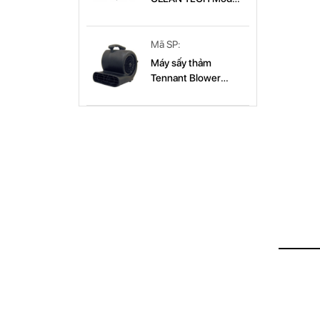
CT 179B
CT 179B
Mã SP:
Máy sấy thảm
Tennant Blower
(9003569)