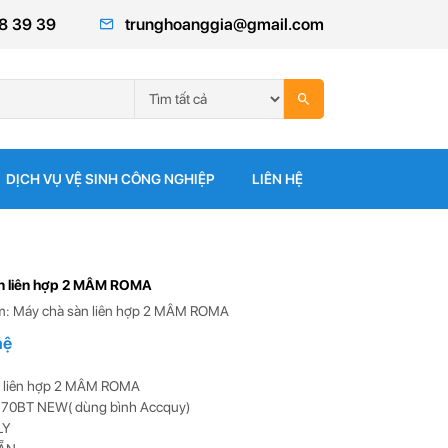
8 39 39
trunghoanggia@gmail.com
DỊCH VỤ VỆ SINH CÔNG NGHIỆP
LIÊN HỆ
n liên hợp 2 MÂM ROMA
: Máy chà sàn liên hợp 2 MÂM ROMA
hệ
n liên hợp 2 MÂM ROMA
70BT NEW( dùng bình Accquy)
LY