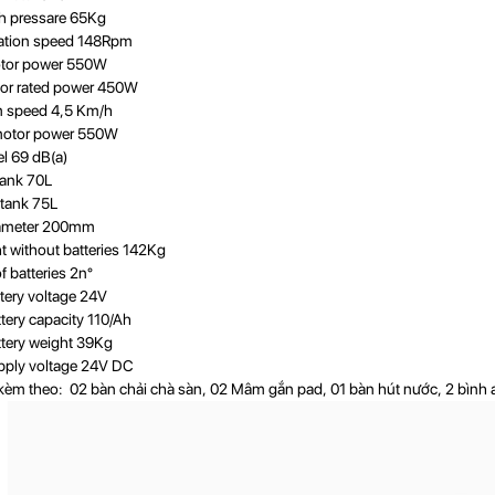
h pressare 65Kg
tation speed 148Rpm
tor power 550W
tor rated power 450W
speed 4,5 Km/h
motor power 550W
el 69 dB(a)
tank 70L
tank 75L
ameter 200mm
t without batteries 142Kg
 batteries 2n°
ttery voltage 24V
ttery capacity 110/Ah
ttery weight 39Kg
pply voltage 24V DC
kèm theo: 02 bàn chải chà sàn, 02 Mâm gắn pad, 01 bàn hút nước, 2 bình 