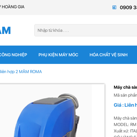
V HOÀNG GIA
0909 3
 CÔNG NGHIỆP
PHỤ KIỆN MÁY MÓC
HÓA CHẤT VỆ SINH
 liên hợp 2 MÂM ROMA
Máy chà sà
Mã sản phẩm
Giá : Liên 
Máy chà sà
MODEL: RM 
Xuất xứ: ITA