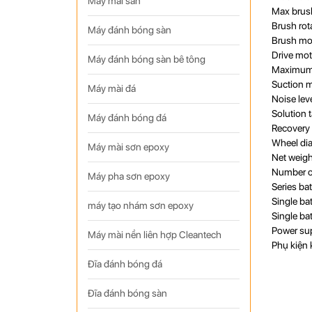
Máy mài sàn
Max brus
Brush ro
Máy đánh bóng sàn
Brush mo
Drive mo
Máy đánh bóng sàn bê tông
Maximum 
Suction 
Máy mài đá
Noise lev
Solution 
Máy đánh bóng đá
Recovery 
Wheel di
Máy mài sơn epoxy
Net weigh
Number of
Máy pha sơn epoxy
Series ba
Single ba
máy tạo nhám sơn epoxy
Single ba
Power su
Máy mài nền liên hợp Cleantech
Phụ kiện 
Đĩa đánh bóng đá
Đĩa đánh bóng sàn