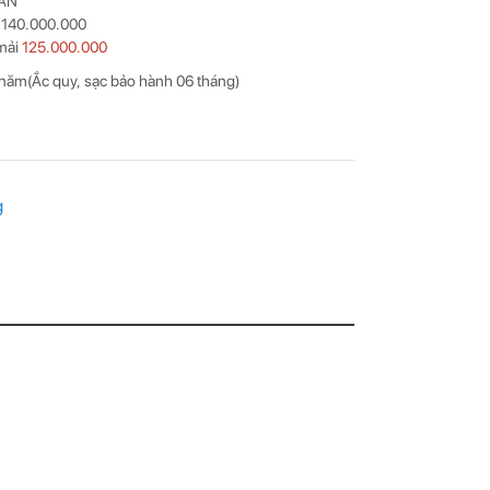
SẴN
t 140.000.000
mải
125.000.000
năm(Ắc quy, sạc bảo hành 06 tháng)
g