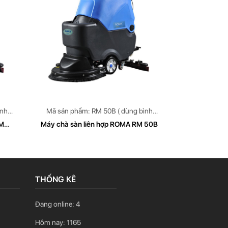
ình
Mã sản phẩm: RM 50B ( dùng bình
Accquy)
RM
Máy chà sàn liên hợp ROMA RM 50B
THỐNG KÊ
Đang online:
4
Hôm nay:
1165