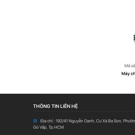
Mã s
Máy ch
THÔNG TIN LIÊN HỆ
Địa chỉ : 192/41 Nguyễn Oanh, Cư Xá Ba Son, Phườ
Gò Vấp, Tp.HCM