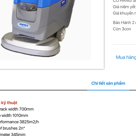
CÓ HÀNG 
Giá niêm yế
Giá khuyến 
Bảo Hành 2 
Còn 3con
Mua hàn
Chi tiết sản phẩm
 kỹ thuật
track width 700mm
 width 1010mm
erformance 3825m2/h
f brushes 2n°
ameter 345mm