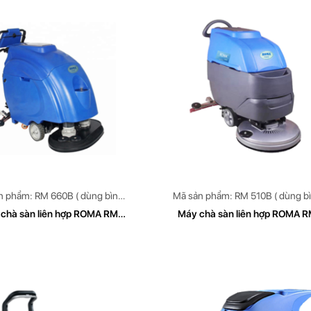
n phẩm: RM 660B ( dùng bình
Mã sản phẩm: RM 510B ( dùng b
Accquy)
Accquy)
chà sàn liên hợp ROMA RM
Máy chà sàn liên hợp ROMA 
660B
510B