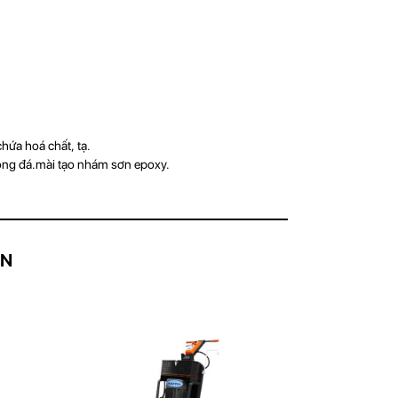
ứa hoá chất, tạ.
bóng đá.mài tạo nhám sơn epoxy.
AN