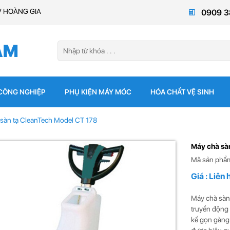
V HOÀNG GIA
0909 3
 CÔNG NGHIỆP
PHỤ KIỆN MÁY MÓC
HÓA CHẤT VỆ SINH
sàn tạ CleanTech Model CT 178
Máy chà sà
Mã sản phẩm
Giá : Liên 
Máy chà sàn
truyền động 
kế gọn gàng 