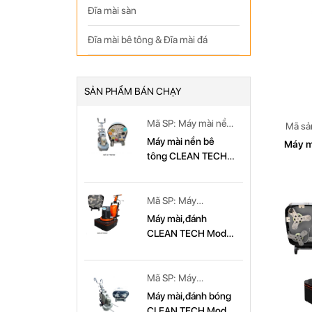
Đĩa mài sàn
Đĩa mài bê tông & Đĩa mài đá
SẢN PHẨM BÁN CHẠY
Mã SP: Máy mài nền
Mã sả
bê tông CLEAN
CL
Máy mài nền bê
Máy m
TECH Model: CT
tông CLEAN TECH
779
Model CT779
Mã SP: Máy
mài,đánh CLEAN
Máy mài,đánh
TECH Model: CT
CLEAN TECH Model
679
CT 679
Mã SP: Máy
mài,đánh bóng
Máy mài,đánh bóng
CLEAN TECH Model:
CLEAN TECH Model