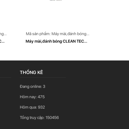
ng
Mã sản phẩm: Máy mài,đánh bóng
W
CLEAN TECH Model: CT 479
CH
Máy mài,đánh bóng CLEAN TECH
Model CT 479
THỐNG KÊ
Đang online:
3
Hôm nay:
475
Hôm qua:
932
Tổng truy cập:
150456