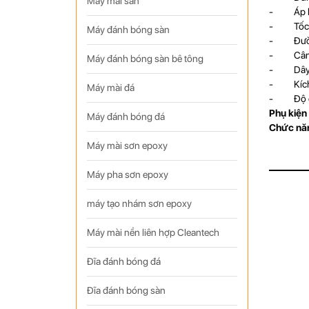
Máy mài sàn
- Áp lực
- Tốc đ
Máy đánh bóng sàn
- Đường
- Cân 
Máy đánh bóng sàn bê tông
- Dây đ
- Kích t
Máy mài đá
- Độ ồn
Phụ kiện
Máy đánh bóng đá
Chức nă
Máy mài sơn epoxy
Máy pha sơn epoxy
máy tạo nhám sơn epoxy
Máy mài nền liên hợp Cleantech
Đĩa đánh bóng đá
Đĩa đánh bóng sàn