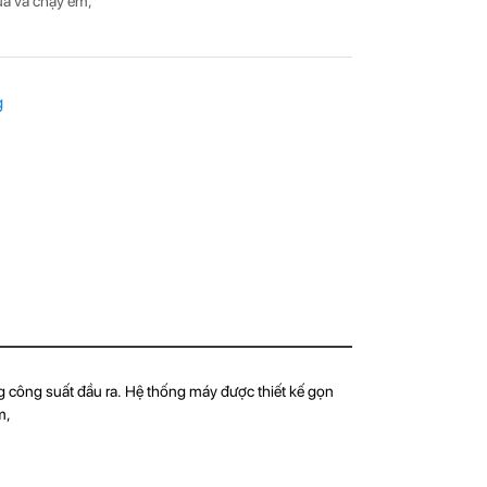
uả và chạy êm,
g
 công suất đầu ra. Hệ thống máy được thiết kế gọn
m,