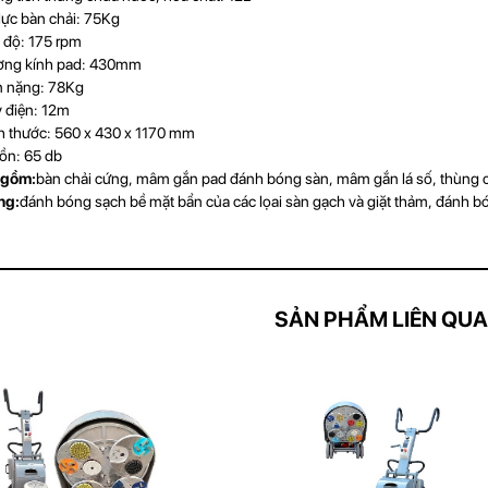
 bàn chải: 75Kg
ộ: 175 rpm
 kính pad: 430mm
nặng: 78Kg
iện: 12m
hước: 560 x 430 x 1170 mm
: 65 db
 gồm:
bàn chải cứng, mâm gắn pad đánh bóng sàn, mâm gắn lá số, thùng ch
ng:
đánh bóng sạch bề mặt bẩn của các lọai sàn gạch và giặt thảm, đánh 
SẢN PHẨM LIÊN QU