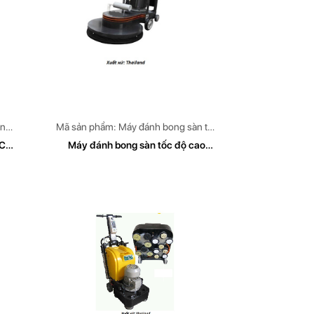
ông
Mã sản phẩm: Máy đánh bong sàn tốc
A
độ cao CLEAN TECH Model: CT
ECH
Máy đánh bong sàn tốc độ cao
CLEAN TECH Model CT 1500 BT