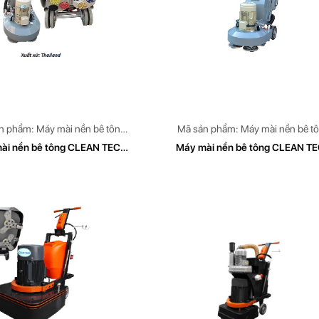
n phẩm: Máy mài nền bê tông
Mã sản phẩm: Máy mài nền bê t
EAN TECH Model: CT 779
CLEAN TECH Model: CT 779
ài nền bê tông CLEAN TECH
Máy mài nền bê tông CLEAN T
Model CT779
Model CT 779A