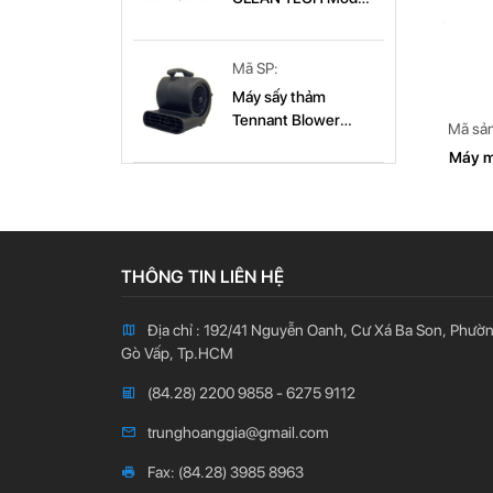
CT 179B
CT 179B
Mã SP:
Máy sấy thảm
Tennant Blower
Mã sả
(9003569)
Máy m
THÔNG TIN LIÊN HỆ
Địa chỉ : 192/41 Nguyễn Oanh, Cư Xá Ba Son, Phườ
Gò Vấp, Tp.HCM
(84.28) 2200 9858 - 6275 9112
trunghoanggia@gmail.com
Fax: (84.28) 3985 8963