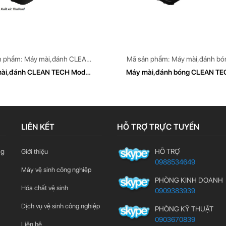
n phẩm: Máy mài,đánh CLEAN
Mã sản phẩm: Máy mài,đánh bó
TECH Model: CT 679
CLEAN TECH Model: CT 379
ài,đánh CLEAN TECH Model
Máy mài,đánh bóng CLEAN TE
CT 679
Model CT 379W
LIÊN KẾT
HỖ TRỢ TRỰC TUYẾN
ng
HỖ TRỢ
Giới thiệu
0988534649
Máy vệ sinh công nghiệp
PHÒNG KINH DOANH
Hóa chất vệ sinh
0909383939
Dịch vụ vệ sinh công nghiệp
PHÒNG KỸ THUẬT
0903670839
Liên hệ