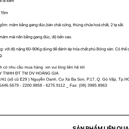
ắt đi kèm
: 15m
gồm: mâm bằng gang đúc,bàn chải cứng, thùng chứa hoá chất, 2 tạ sắt.
mâm mài nền bằng gang đúc, độ bền cao.
: với độ nặng 60-90Kg dùng để đánh ép hóa chất phủ Bóng sàn. Có thể d
g.
h có nhu cầu mua hàng xin vui lòng liên hệ tới
Y TNHH ĐT TM DV HOÀNG GIA
/41 (số cũ E29 ) Nguyễn Oanh, Cư Xá Ba Son, P.17, Q. Gò Vấp, Tp.
 5446.5679 - 2200.9858 - 6275.9112 _ Fax: (08) 3985.8963
SẢN PHẨM LIÊN QU