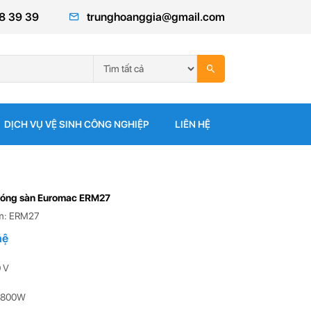
8 39 39
trunghoanggia@gmail.com
DỊCH VỤ VỆ SINH CÔNG NGHIỆP
LIÊN HỆ
óng sàn Euromac ERM27
m: ERM27
hệ
 V
 1800W