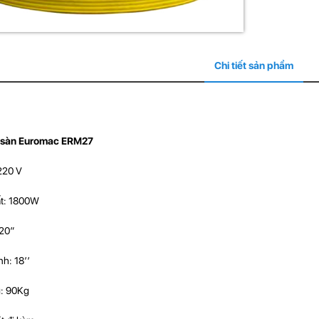
Chi tiết sản phẩm
 sàn Euromac ERM27
220 V
t: 1800W
20”
h: 18’’
: 90Kg