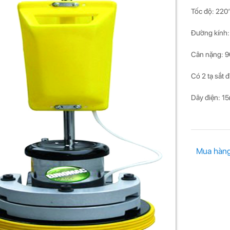
Tốc độ: 220
Đường kính: 
Cân nặng: 
Có 2 tạ sắt 
Dây điện: 1
Mua hàn