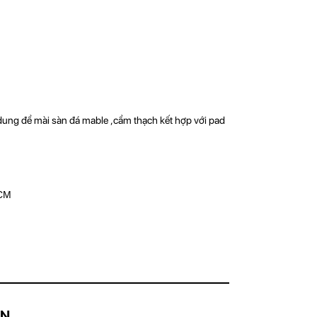
ung để mài sàn đá mable ,cẩm thạch kết hợp với pad
HCM
AN