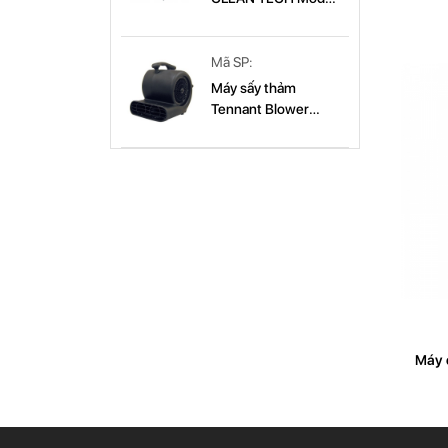
CT 179B
CT 179B
Mã SP:
Máy sấy thảm
Tennant Blower
(9003569)
Máy 