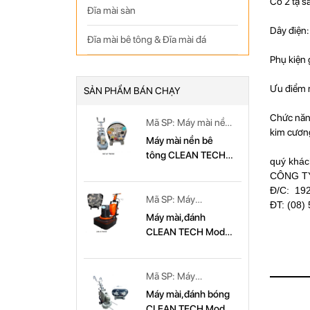
Có 2 tạ s
Đĩa mài sàn
Dây điện
Đĩa mài bê tông & Đĩa mài đá
Phụ kiện 
Ưu điểm 
SẢN PHẨM BÁN CHẠY
Chức năng
Mã SP: Máy mài nền
kim cươn
bê tông CLEAN
Máy mài nền bê
TECH Model: CT
tông CLEAN TECH
quý khác
779
Model CT779
CÔNG T
Đ/C: 192
Mã SP: Máy
ĐT: (08)
mài,đánh CLEAN
Máy mài,đánh
TECH Model: CT
CLEAN TECH Model
679
CT 679
Mã SP: Máy
mài,đánh bóng
Máy mài,đánh bóng
CLEAN TECH Model:
CLEAN TECH Model