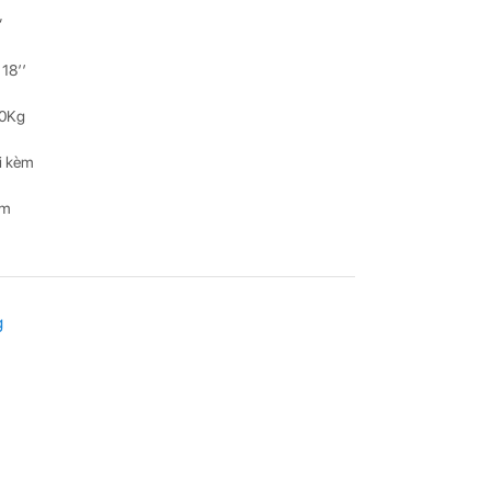
”
18’’
90Kg
đi kèm
5m
g