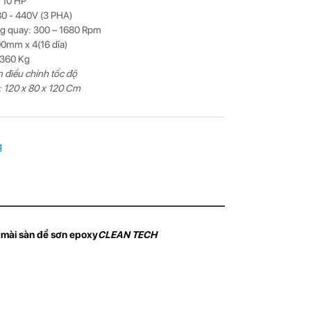
 10 HP
80 - 440V (3 PHA)
ng quay: 300 – 1680 Rpm
00mm x 4(16 dĩa)
 360 Kg
 điều chỉnh tốc độ
: 120 x 80 x 120 Cm
g
,
mài sàn để sơn epoxy
CLEAN TECH