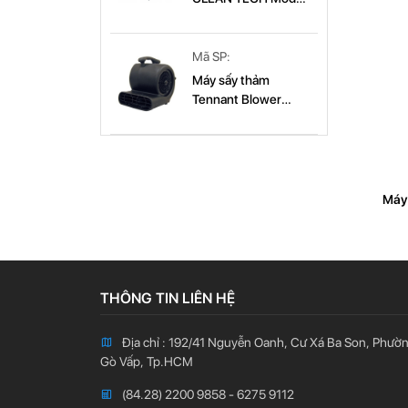
CT 179B
CT 179B
Mã SP:
Máy sấy thảm
Tennant Blower
(9003569)
Máy
d
THÔNG TIN LIÊN HỆ
Địa chỉ : 192/41 Nguyễn Oanh, Cư Xá Ba Son, Phườ
Gò Vấp, Tp.HCM
(84.28) 2200 9858 - 6275 9112