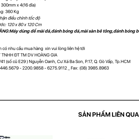
: 300mm x 4(16 dĩa)
ng: 360 Kg
hận điều chỉnh tốc độ
ước: 120 x 80 x 120 Cm
G:Máy dùng để mài đá,đánh bóng đá,mài sàn bê tông,đánh bóng b
 có nhu cầu mua hàng xin vui lòng liên hệ tới
 TNHH ĐT TM DV HOÀNG GIA
41 (số cũ E29 ) Nguyễn Oanh, Cư Xá Ba Son, P.17, Q. Gò Vấp, Tp.HCM
5446.5679 - 2200.9858 - 6275.9112 _ Fax: (08) 3985.8963
SẢN PHẨM LIÊN QU