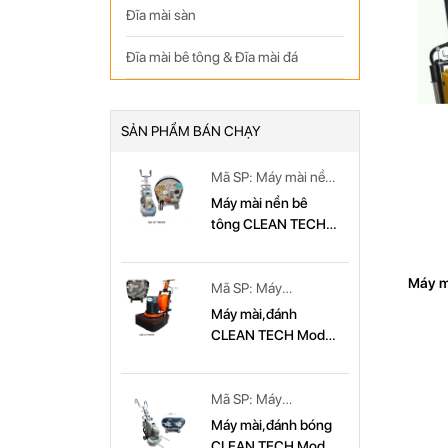
Đĩa mài sàn
Đĩa mài bê tông & Đĩa mài đá
SẢN PHẨM BÁN CHẠY
Mã SP: Máy mài nền
bê tông CLEAN
Máy mài nền bê
TECH Model: CT
tông CLEAN TECH
779
Model CT779
Máy m
Mã SP: Máy
bê ton
mài,đánh CLEAN
Máy mài,đánh
đá mà
TECH Model: CT
CLEAN TECH Model
679
CT 679
Mã SP: Máy
mài,đánh bóng
Máy mài,đánh bóng
CLEAN TECH Model:
CLEAN TECH Model