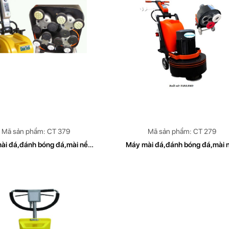
Mã sản phẩm: CT 379
Mã sản phẩm: CT 279
ài đá,đánh bóng đá,mài nền
Máy mài đá,đánh bóng đá,mài 
g,đánh bóng bê tông , mài Sàn
bê tong,đánh bóng bê tong, mài
i, mài sàn để sơn epoxy CLE
đá mài ,mài sàn để sơn epoxy 