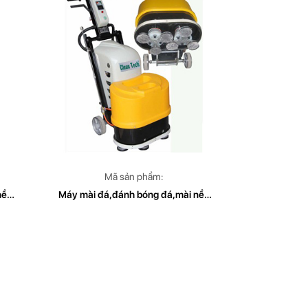
Mã sản phẩm:
nền
Máy mài đá,đánh bóng đá,mài nền
 Sàn
bê tong,đánh bóng bê tong, mài Sàn
CLEA
đá mài ,mài sàn để sơn epoxy CLEA