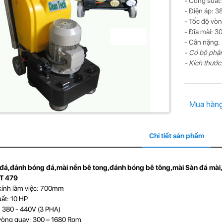
- Công suất:
- Điện áp: 3
- Tốc độ vò
- Đĩa mài: 3
- Cân nặng:
- Có bộ phận
- Kích thước
Mua hàn
Chi tiết sản phẩm
đá,
đánh bóng đá,mài nền bê tong,
đánh bóng bê tông
,
mài
Sàn đá mài
T 479
kính làm việc: 700mm
ất: 10 HP
: 380 - 440V (3 PHA)
 vòng quay: 300 – 1680 Rpm