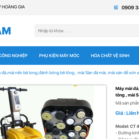
V HOÀNG GIA
0909 3
 CÔNG NGHIỆP
PHỤ KIỆN MÁY MÓC
HÓA CHẤT VỆ SINH
đá,mài nền bê tong,đánh bóng bê tông , mài Sàn đá mài, mài sàn để sơn
Máy mài đá
tông , mài 
Mã sản phẩ
Giá : Liên 
Model: CT 
- Đường kín