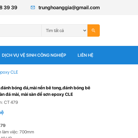
8 39 39
trunghoanggia@gmail.com
DỊCH VỤ VỆ SINH CÔNG NGHIỆP
LIÊN HỆ
 epoxy CLE
,đánh bóng đá,mài nền bê tong,đánh bóng bê
Sàn đá mài, mài sàn để sơn epoxy CLE
m: CT 479
hệ
479
h làm việc: 700mm