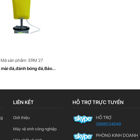
Mã sản phẩm: ERM 27
 mài đá,đánh bóng đá,Bảo
ưỡng sàn đá, EUROMAC
LIÊN KẾT
HỖ TRỢ TRỰC TUYẾN
ng
HỖ TRỢ
Giới thiệu
0988534649
Máy vệ sinh công nghiệp
PHÒNG KINH DOANH