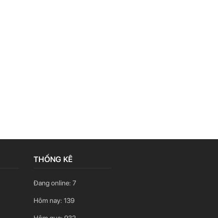
THỐNG KÊ
Đang online:
7
Hôm nay:
139