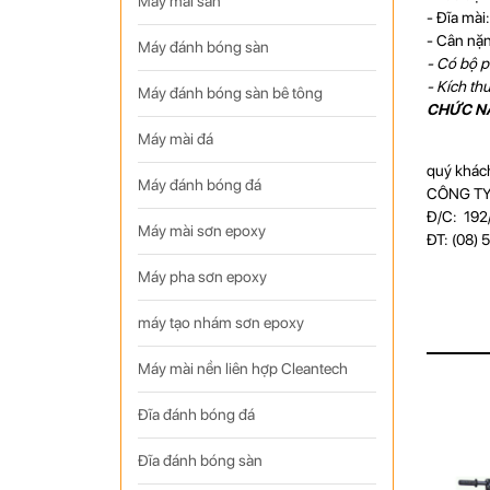
Máy mài sàn
- Đĩa mài
- Cân nặ
Máy đánh bóng sàn
- Có bộ p
- Kích th
Máy đánh bóng sàn bê tông
CHỨC NĂN
Máy mài đá
quý khách
Máy đánh bóng đá
CÔNG TY
Đ/C: 192/
Máy mài sơn epoxy
ĐT: (08) 
Máy pha sơn epoxy
máy tạo nhám sơn epoxy
Máy mài nền liên hợp Cleantech
Đĩa đánh bóng đá
Đĩa đánh bóng sàn