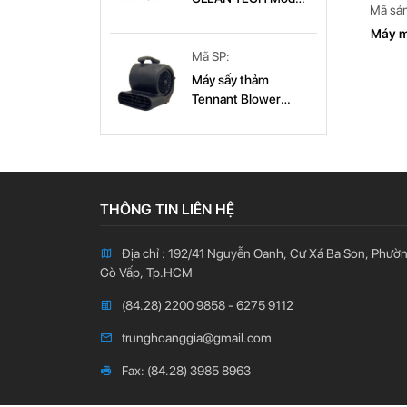
Mã sả
CT 179B
CT 179B
Máy m
Mã SP:
Máy sấy thảm
Tennant Blower
(9003569)
THÔNG TIN LIÊN HỆ
Địa chỉ : 192/41 Nguyễn Oanh, Cư Xá Ba Son, Phườ
Gò Vấp, Tp.HCM
(84.28) 2200 9858 - 6275 9112
trunghoanggia@gmail.com
Fax: (84.28) 3985 8963