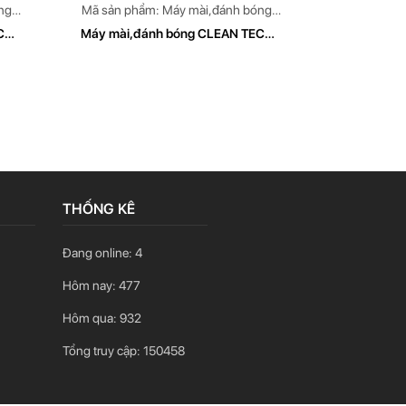
ng
Mã sản phẩm: Máy mài,đánh bóng
W
CLEAN TECH Model: CT 479
CH
Máy mài,đánh bóng CLEAN TECH
Model CT 479
THỐNG KÊ
Đang online:
4
Hôm nay:
477
Hôm qua:
932
Tổng truy cập:
150458