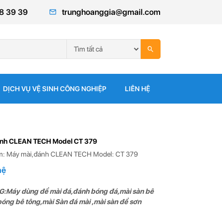
8 39 39
trunghoanggia@gmail.com
DỊCH VỤ VỆ SINH CÔNG NGHIỆP
LIÊN HỆ
nh CLEAN TECH Model CT 379
m: Máy mài,đánh CLEAN TECH Model: CT 379
hệ
Máy dùng để mài đá,đánh bóng đá,mài sàn bê
óng bê tông,mài Sàn đá mài ,mài sàn để sơn