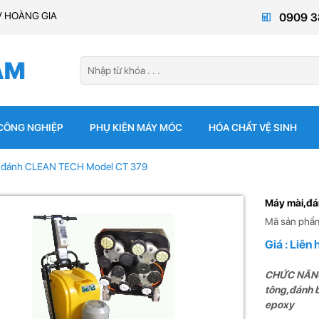
V HOÀNG GIA
0909 3
 CÔNG NGHIỆP
PHỤ KIỆN MÁY MÓC
HÓA CHẤT VỆ SINH
,đánh CLEAN TECH Model CT 379
Máy mài,đá
Mã sản phẩ
Giá : Liên 
CHỨC NĂNG:
tông,đánh b
epoxy