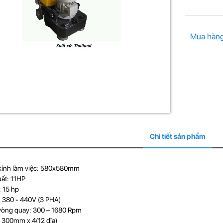
Mua hàn
Chi tiết sản phẩm
kính làm việc: 580x580mm
ất: 11HP
 : 15 hp
: 380 - 440V (3 PHA)
 vòng quay: 300 – 1680 Rpm
: 300mm x 4(12 dĩa)