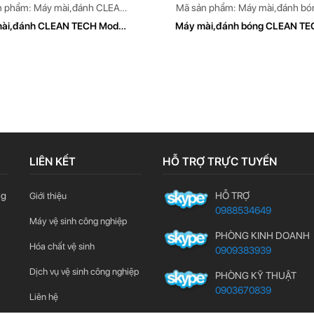
n phẩm: Máy mài,đánh CLEAN
Mã sản phẩm: Máy mài,đánh bó
TECH Model: CT 679
CLEAN TECH Model: CT 379
ài,đánh CLEAN TECH Model
Máy mài,đánh bóng CLEAN TE
CT 679
Model CT 379W
LIÊN KẾT
HỖ TRỢ TRỰC TUYẾN
ng
HỖ TRỢ
Giới thiệu
0988534649
Máy vệ sinh công nghiệp
PHÒNG KINH DOANH
Hóa chất vệ sinh
0909383939
Dịch vụ vệ sinh công nghiệp
PHÒNG KỸ THUẬT
0903670839
Liên hệ