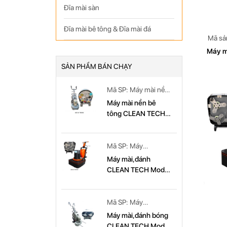
Đĩa mài sàn
Đĩa mài bê tông & Đĩa mài đá
Mã sả
CL
Máy m
SẢN PHẨM BÁN CHẠY
Mã SP: Máy mài nền
bê tông CLEAN
Máy mài nền bê
TECH Model: CT
tông CLEAN TECH
779
Model CT779
Mã SP: Máy
mài,đánh CLEAN
Máy mài,đánh
TECH Model: CT
CLEAN TECH Model
679
CT 679
Mã SP: Máy
mài,đánh bóng
Máy mài,đánh bóng
CLEAN TECH Model:
CLEAN TECH Model