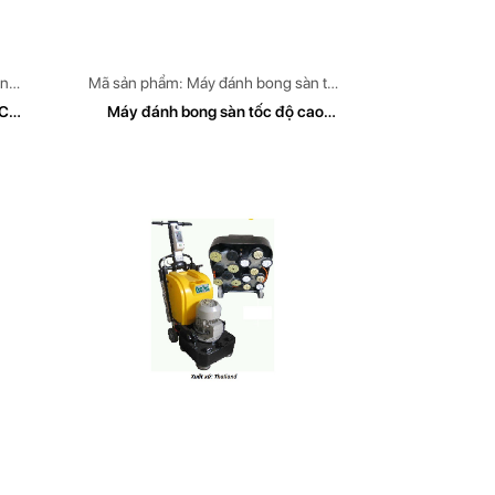
ông
Mã sản phẩm: Máy đánh bong sàn tốc
A
độ cao CLEAN TECH Model: CT
ECH
Máy đánh bong sàn tốc độ cao
CLEAN TECH Model CT 1500 BT