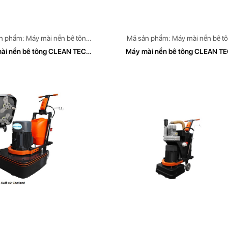
n phẩm: Máy mài nền bê tông
Mã sản phẩm: Máy mài nền bê t
EAN TECH Model: CT 779
CLEAN TECH Model: CT 779
ài nền bê tông CLEAN TECH
Máy mài nền bê tông CLEAN T
Model CT779
Model CT 779A