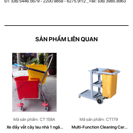
ĐT: (08) 5446.5679 - 2200.9858 - 6275.9112 _ Fax: (08) 3985.8963
SẢN PHẨM LIÊN QUAN
Mã sản phẩm: CT 158A
Mã sản phẩm: CT179
Xe đẩy vắt cây lau nhà 1 ngăn
Multi-Function Cleaning Cart