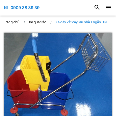
0909 38 39 39
Trang chủ
Xe quét rác
Xe đẩy vắt cây lau nhà 1 ngăn 36L