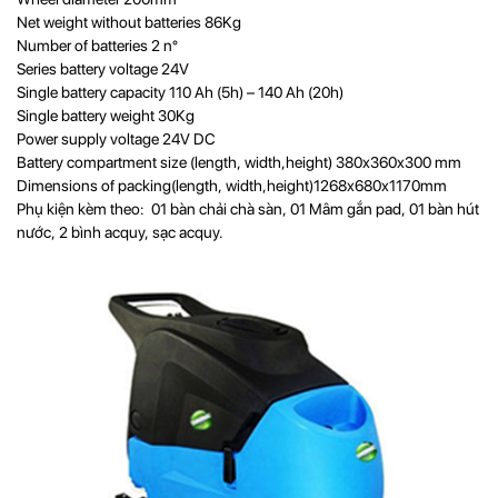
Net weight without batteries 86Kg
Number of batteries 2 n°
Series battery voltage 24V
Single battery capacity 110 Ah (5h) – 140 Ah (20h)
Single battery weight 30Kg
Power supply voltage 24V DC
Battery compartment size (length, width,height) 380x360x300 mm
Dimensions of packing(length, width,height)1268x680x1170mm
Phụ kiện kèm theo: 01 bàn chải chà sàn, 01 Mâm gắn pad, 01 bàn hút
nước, 2 bình acquy, sạc acquy.