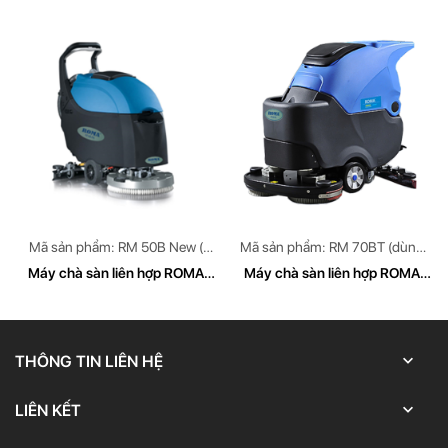
RM 510E
ROMA
Mã sản phẩm: RM 50B New (
Mã sản phẩm: RM 70BT (dùng
dùng bình Accquy)
bình Accquy)
Máy chà sàn liên hợp ROMA
Máy chà sàn liên hợp ROMA
RM 50B New
RM 70BT (dùng bình Accquy)
THÔNG TIN LIÊN HỆ
LIÊN KẾT