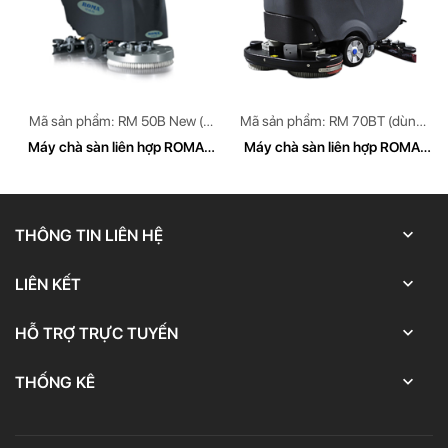
Mã sản phẩm: RM 50B New (
Mã sản phẩm: RM 70BT (dùng
dùng bình Accquy)
bình Accquy)
Máy chà sàn liên hợp ROMA
Máy chà sàn liên hợp ROMA
RM 50B New
RM 70BT (dùng bình Accquy)
THÔNG TIN LIÊN HỆ
LIÊN KẾT
HỖ TRỢ TRỰC TUYẾN
THỐNG KÊ